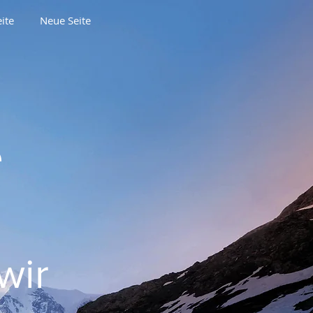
ite
Neue Seite
e
wir