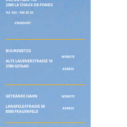
2300 LA CHAUX-DE-FONDS
Tel. 032 - 926 26 26
STANDORT
BUUREMETZG
WEBSITE
ALTE LAUENERSTRASSE 10
3780 GSTAAD
ADRESS
GETRÄNKE HAHN
WEBSITE
LANGFELDSTRASSE 58
ADRESS
8500 FRAUENFELD