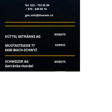
Tel. 022 - 753 05 00
/ 079 - 649 85 16
gdo.info@bluewin.ch
WEBSITE
KÜTTEL GETRÄNKE AG
ADRESS
MUOTASTRASSE 77
6438 IBACH-SCHWYZ
SCHWEIZER AG
WEBSITE
Getränke-Handel
ADRESS
Mühlegasse 20
4410 Liestal
SCHÜWO Trink-Kultur
SCHÜWO AG
Schützenmattweg 32
CH-5610 Wohlen AG