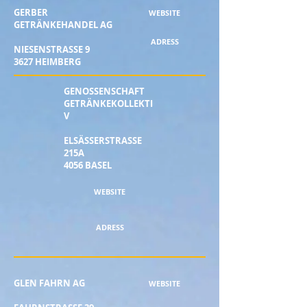
GERBER
WEBSITE
GETRÄNKEHANDEL AG
ADRESS
NIESENSTRASSE 9
3627 HEIMBERG
GENOSSENSCHAFT
GETRÄNKEKOLLEKTI
V
ELSÄSSERSTRASSE
215A
4056 BASEL
WEBSITE
ADRESS
GLEN FAHRN AG
WEBSITE