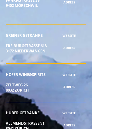
FAHRNSTRASSE 39
ADRESS
9402 MÖRSCHWIL
GREINER GETRÄNKE
WEBSITE
FREIBURGSTRASSE 618
ADRESS
3172 NIEDERWANGEN
HOFER WINE&SPIRITS
WEBSITE
ZELTWEG 26
ADRESS
8032 ZÜRICH
HUBER GETRÄNKE
WEBSITE
ALLMENDSTRASSE 91
ADRESS
8041 ZÜRICH