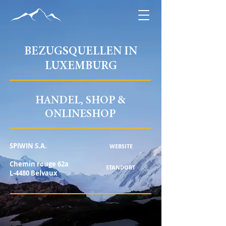
BEZUGSQUELLEN IN
LUXEMBURG
HANDEL, SHOP &
ONLINESHOP
SPIWIN S.A.
WEBSITE
Chemin rouge 62a
STANDORT
L-4480 Belvaux