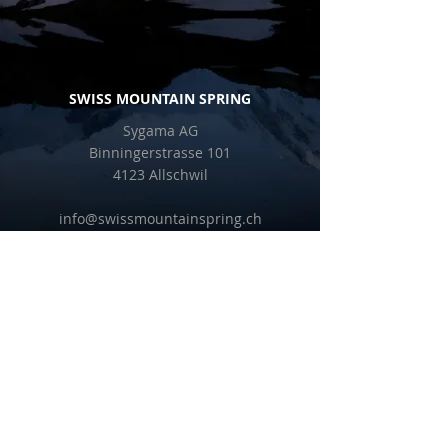
SWISS MOUNTAIN SPRING
Sygama AG
Binningerstrasse 101
4123 Allschwil
info@swissmountainspring.ch
T
+41 61 281 87 00
ÜBER UNS
Facebook
Impressum
PRESSE
Downloads